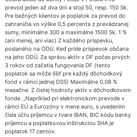
prevod jeden až dva dni a stojí 50, resp. 150 Sk.
Pre bežných klientov je poplatok za prevod do
zahraničia vo výške 0,5 percenta z prevádzanej
sumy, minimálne 300 a maximálne 1500 Sk. 1 %
(ani menej, ani viac) Z každého príspevku,
poslaného na ODÚ. Keď príde príspevok občana
na jeho ODÚ. Za správu aktív v DF počas prvých
3 rokov od začatia fungovania DF (tento
poplatok sa môže líšiť pre každý dôchodkový
fond v rámci jednej DSS) Maximálne 0,08 %
mesačne. Z čistej hodnoty aktív v dôchodkovom
fonde. „Napríklad pri elektronickom prevode v
rámci EÚ a Eurozóny v mene euro, s uvedením
čísla účtu príjemcu v tvare IBAN, BIC kódu banky
príjemcu a poplatkovou inštrukciou SHA je
poplatok 17 centov.