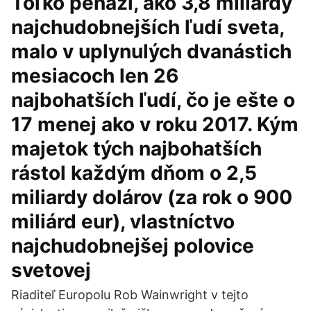
Toľko peňazí, ako 3,8 miliardy
najchudobnejších ľudí sveta,
malo v uplynulých dvanástich
mesiacoch len 26
najbohatších ľudí, čo je ešte o
17 menej ako v roku 2017. Kým
majetok tých najbohatších
rástol každým dňom o 2,5
miliardy dolárov (za rok o 900
miliárd eur), vlastníctvo
najchudobnejšej polovice
svetovej
Riaditeľ Europolu Rob Wainwright v tejto