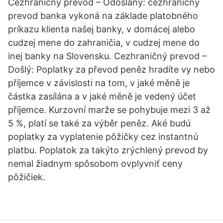
Cezhraničný prevod – Odoslaný: cezhraničný
prevod banka vykoná na základe platobného
príkazu klienta našej banky, v domácej alebo
cudzej mene do zahraničia, v cudzej mene do
inej banky na Slovensku. Cezhraničný prevod –
Došlý: Poplatky za převod peněz hradíte vy nebo
příjemce v závislosti na tom, v jaké měně je
částka zasílána a v jaké měně je vedený účet
příjemce. Kurzovní marže se pohybuje mezi 3 až
5 %, platí se také za výběr peněz. Aké budú
poplatky za vyplatenie pôžičky cez instantnú
platbu. Poplatok za takýto zrýchlený prevod by
nemal žiadnym spôsobom ovplyvniť ceny
pôžičiek.