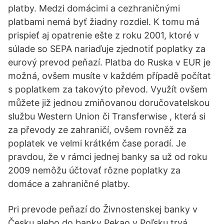
platby. Medzi domácimi a cezhraničnými
platbami nemá byť žiadny rozdiel. K tomu má
prispieť aj opatrenie ešte z roku 2001, ktoré v
súlade so SEPA nariaďuje zjednotiť poplatky za
eurový prevod peňazí. Platba do Ruska v EUR je
možná, ovšem musíte v každém případě počítat
s poplatkem za takovýto převod. Využít ovšem
můžete již jednou zmiňovanou doručovatelskou
službu Western Union či Transferwise , která si
za převody ze zahraničí, ovšem rovněž za
poplatek ve velmi krátkém čase poradí. Je
pravdou, že v rámci jednej banky sa už od roku
2009 nemôžu účtovať rôzne poplatky za
domáce a zahraničné platby.
Pri prevode peňazí do Živnostenskej banky v
Česku alebo do banky Pekao v Poľsku trvá