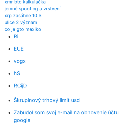
xmr btc kalkulačka
jemné spoofing a vrstvení
xrp zasáhne 10 $
ulice 2 význam
co je gto mexiko
Ri
EUE
vogx
hS
RCijD
Škrupinový trhový limit usd
Zabudol som svoj e-mail na obnovenie účtu
google