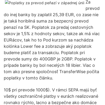
Za
prevod
do inej banky by zaplatil 25,39 EUR, co zase nie
je taká horibilná suma za bezpecný prevod
penazí na SK. Poplatok za predaj cestovných
sekov je 1,5% z hodnoty sekov, takze ak má viac
EURácov, tak ho to Pod kurzom sa nachádza
kolónka Lower fee a zobrazuje aký poplatok
budeme platiť za transakciu. Poplatok pri
prevode sumy do 400GBP je 2GBP. Poplatok v
prípade banky by bol necelých 18 libier. Viac o
tom ako presne spoločnosť TransferWise počíta
poplatky v tomto článku.
10$ pri prevode 1000$). V rámci SEPA majú byť
všetky cezhraničné platby v eurách realizované
rovnako rýchlo, lacno a bezpečne ako domáce