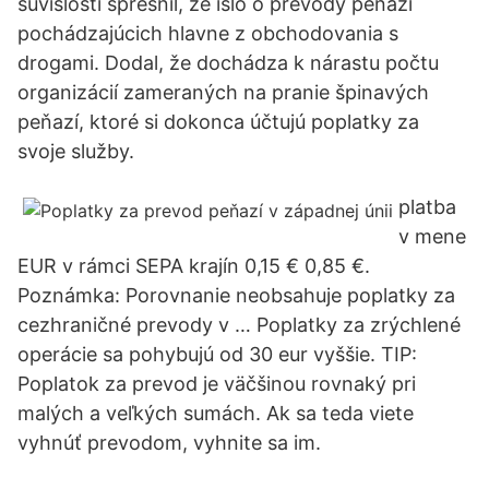
súvislosti spresnil, že išlo o prevody peňazí
pochádzajúcich hlavne z obchodovania s
drogami. Dodal, že dochádza k nárastu počtu
organizácií zameraných na pranie špinavých
peňazí, ktoré si dokonca účtujú poplatky za
svoje služby.
platba
v mene
EUR v rámci SEPA krajín 0,15 € 0,85 €.
Poznámka: Porovnanie neobsahuje poplatky za
cezhraničné prevody v … Poplatky za zrýchlené
operácie sa pohybujú od 30 eur vyššie. TIP:
Poplatok za prevod je väčšinou rovnaký pri
malých a veľkých sumách. Ak sa teda viete
vyhnúť prevodom, vyhnite sa im.