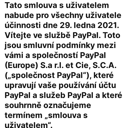
Tato smlouva s uživatelem
nabude pro všechny uživatele
účinnosti dne 29. ledna 2021.
Vítejte ve službě PayPal. Toto
jsou smluvní podmínky mezi
vámi a společností PayPal
(Europe) S.a r.l. et Cie, S.C.A.
(„společnost PayPal“), které
upravují vaše používání účtu
PayPal a služeb PayPal a které
souhrnně označujeme
termínem „smlouva s
uživatelem“.