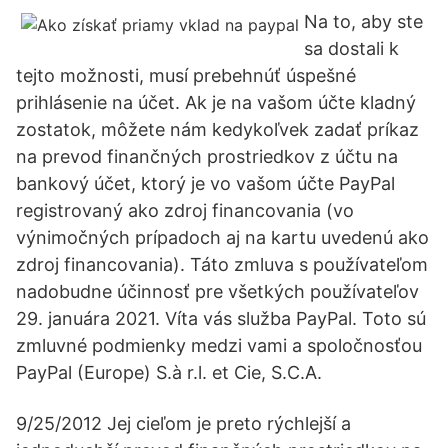
Na to, aby ste
sa dostali k
tejto možnosti, musí prebehnúť úspešné
prihlásenie na účet. Ak je na vašom účte kladný
zostatok, môžete nám kedykoľvek zadať príkaz
na prevod finančných prostriedkov z účtu na
bankový účet, ktorý je vo vašom účte PayPal
registrovaný ako zdroj financovania (vo
výnimočných prípadoch aj na kartu uvedenú ako
zdroj financovania). Táto zmluva s používateľom
nadobudne účinnosť pre všetkých používateľov
29. januára 2021. Víta vás služba PayPal. Toto sú
zmluvné podmienky medzi vami a spoločnosťou
PayPal (Europe) S.à r.l. et Cie, S.C.A.
9/25/2012 Jej cieľom je preto rýchlejší a