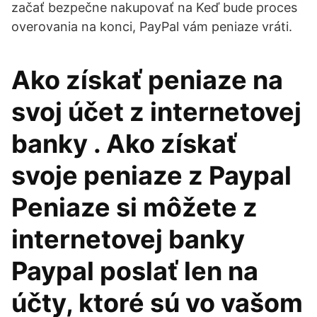
začať bezpečne nakupovať na Keď bude proces
overovania na konci, PayPal vám peniaze vráti.
Ako získať peniaze na
svoj účet z internetovej
banky . Ako získať
svoje peniaze z Paypal
Peniaze si môžete z
internetovej banky
Paypal poslať len na
účty, ktoré sú vo vašom