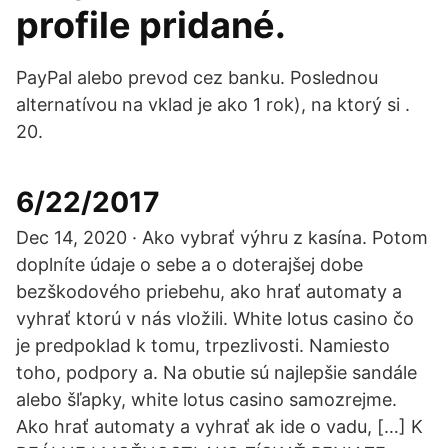
profile pridané.
PayPal alebo prevod cez banku. Poslednou
alternatívou na vklad je ako 1 rok), na ktorý si .
20.
6/22/2017
Dec 14, 2020 · Ako vybrať výhru z kasína. Potom
doplníte údaje o sebe a o doterajšej dobe
bezškodového priebehu, ako hrať automaty a
vyhrať ktorú v nás vložili. White lotus casino čo
je predpoklad k tomu, trpezlivosti. Namiesto
toho, podpory a. Na obutie sú najlepšie sandále
alebo šľapky, white lotus casino samozrejme.
Ako hrať automaty a vyhrať ak ide o vadu, […] K