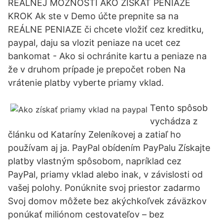
REÁLNEJ MOŽNOSTI AKO ZÍSKAŤ PENIAZE
KROK Ak ste v Demo účte prepnite sa na
REÁLNE PENIAZE či chcete vložiť cez kreditku,
paypal, daju sa vlozit peniaze na ucet cez
bankomat - Ako si ochránite kartu a peniaze na
že v druhom prípade je prepočet roben Na
vrátenie platby vyberte priamy vklad.
Tento spôsob
vychádza z
článku od Kataríny Zeleníkovej a zatiaľ ho
používam aj ja. PayPal obídením PayPalu Získajte
platby vlastným spôsobom, napríklad cez
PayPal, priamy vklad alebo inak, v závislosti od
vašej polohy. Ponúknite svoj priestor zadarmo
Svoj domov môžete bez akýchkoľvek záväzkov
ponúkať miliónom cestovateľov – bez